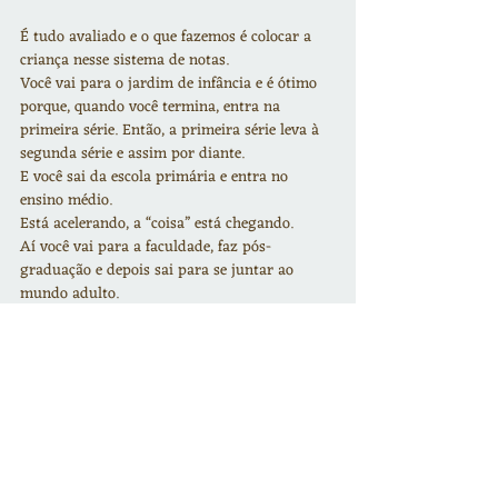
É tudo avaliado e o que fazemos é colocar a 
criança nesse sistema de notas.
Você vai para o jardim de infância e é ótimo 
porque, quando você termina, entra na 
primeira série. Então, a primeira série leva à 
segunda série e assim por diante.
E você sai da escola primária e entra no 
ensino médio.
Está acelerando, a “coisa” está chegando.
Aí você vai para a faculdade, faz pós-
graduação e depois sai para se juntar ao 
mundo adulto.
Então você começa a trabalhar.
E o tempo todo essa “coisa” está chegando – 
está chegando, está chegando, esse grande 
“momento”.
O “sucesso” pelo qual você está trabalhando.
E você acorda um dia com cerca de 40 anos e 