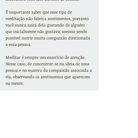
É importante saber que esse tipo de 
meditação não fabrica sentimentos, portanto 
você nunca sairá dela gostando de alguém 
que inicialmente não gostava, mesmo sendo 
possível nutrir muita compaixão direcionada 
a essa pessoa. 
Meditar é sempre um exercício de atenção. 
Nesse caso, de concentrar-se na ideia de uma 
pessoa e no mantra da compaixão associada a 
ela, observando os sentimentos que aparecem 
na mente. 
Esse mantra tem quatro frases e é baseado 
nos ensinamentos do Buddha Siddhārtha 
Gautama:
“Que eu esteja protegid@
Que eu esteja feliz
Que eu esteja saudável
Que eu viva em paz”