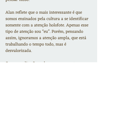
Alan reflete que o mais interessante é que 
somos ensinados pela cultura a se identificar 
somente com a atenção holofote. Apenas esse 
tipo de atenção sou “eu”. Porém, pensando 
assim, ignoramos a atenção ampla, que está 
trabalhando o tempo todo, mas é 
desvalorizada.
Com a meditação podemos nos conectar com 
a atenção ampla e sentir nossa percepção do 
mundo aumentar com ela. E realizar essa 
grande extensão do nosso ser traz imensos 
benefícios para o dia a dia!
Link para o texto original