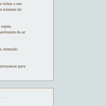
 voltar o seu 
es minutos de 
 repita 
movimento do ar 
s, tentando 
 permanecer para 