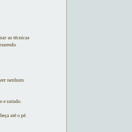
ar as técnicas 
trazendo 
olver nenhum 
o e saindo.
eça até o pé. 