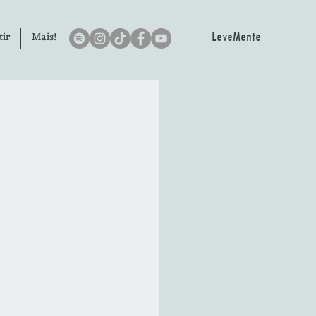
LeveMente
tir
Mais!