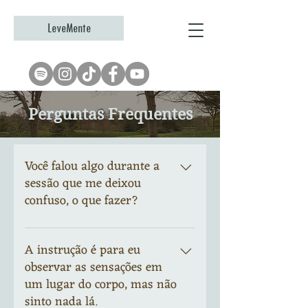
LeveMente
Perguntas Frequentes
Você falou algo durante a
sessão que me deixou
confuso, o que fazer?
Após a sessão acabar, faça uma nota
da instrução que te causou confusão
A instrução é para eu
para que possa ser discutida
observar as sensações em
durante a sua próxima sessão de
um lugar do corpo, mas não
reflexão. É normal não entender
sinto nada lá.