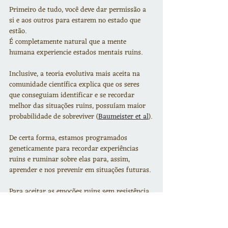
Primeiro de tudo, você deve dar permissão a 
si e aos outros para estarem no estado que 
estão.
É completamente natural que a mente 
humana experiencie estados mentais ruins.
Inclusive, a teoria evolutiva mais aceita na 
comunidade científica explica que os seres 
que conseguiam identificar e se recordar 
melhor das situações ruins, possuíam maior 
probabilidade de sobreviver (
Baumeister et al
).
De certa forma, estamos programados 
geneticamente para recordar experiências 
ruins e ruminar sobre elas para, assim, 
aprender e nos prevenir em situações futuras.
Para aceitar as emoções ruins sem resistência, 
é importante acostumar a mente a outros 
estados mentais como:
Nomear as emoções: reconhecer e nomear 