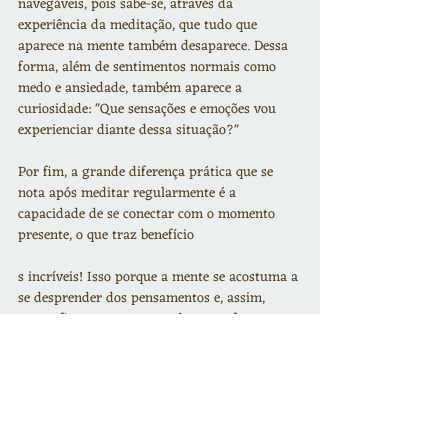
navegáveis, pois sabe-se, através da 
experiência da meditação, que tudo que 
aparece na mente também desaparece. Dessa 
forma, além de sentimentos normais como 
medo e ansiedade, também aparece a 
curiosidade: "Que sensações e emoções vou 
experienciar diante dessa situação?"
Por fim, a grande diferença prática que se 
nota após meditar regularmente é a 
capacidade de se conectar com o momento 
presente, o que traz benefício
s incríveis! Isso porque a mente se acostuma a 
se desprender dos pensamentos e, assim, 
nunca fica presa no passado ou no futuro por 
muito tempo.
Você já notou alguma mudança em você 
depois que começou a meditar? Comente e 
vamos conversar!