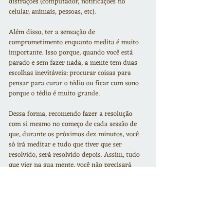
distrações (computador, notificações no 
celular, animais, pessoas, etc). 
Além disso, ter a sensação de 
comprometimento enquanto medita é muito 
importante. Isso porque, quando você está 
parado e sem fazer nada, a mente tem duas 
escolhas inevitáveis: procurar coisas para 
pensar para curar o tédio ou ficar com sono 
porque o tédio é muito grande. 
Dessa forma, recomendo fazer a resolução 
com si mesmo no começo de cada sessão de 
que, durante os próximos dez minutos, você 
só irá meditar e tudo que tiver que ser 
resolvido, será resolvido depois. Assim, tudo 
que vier na sua mente, você não precisará 
analisar e pode retornar o seu foco de atenção 
para o objeto da meditação sem ansiedade.
Dica: Em última instância, se estiver 
impossível se concentrar e você toda hora se 