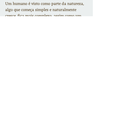
Um humano é visto como parte da natureza, 
algo que começa simples e naturalmente 
cresce, fica mais complexo, assim como um 
botão de flor que gradualmente se abre ou 
uma semente se transformando em uma 
árvore.
🤔Agora, reflita novamente sobre o SEU “Eu”.
Que sensações aparecem na sua mente 
quando você pensa sobre ser um “Eu”?
Se essas sensações do “Eu” são tão conectadas 
à cultura e ao que cada um aprendeu, muito 
provavelmente cada um tem uma experiência 
única, mesmo que similar.
👀Além de VOCÊ, ninguém mais poderá 
explorar as sensações de ser VOCÊ.
Além de VOCÊ, ninguém mais poderá 
investigar o que significa ser VOCÊ.