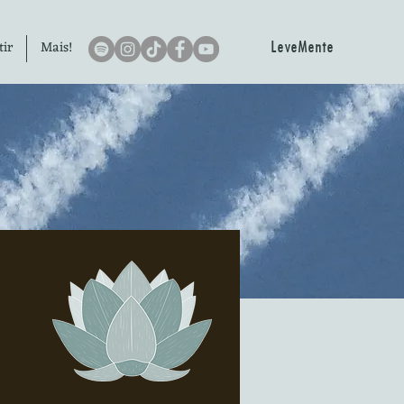
LeveMente
tir
Mais!