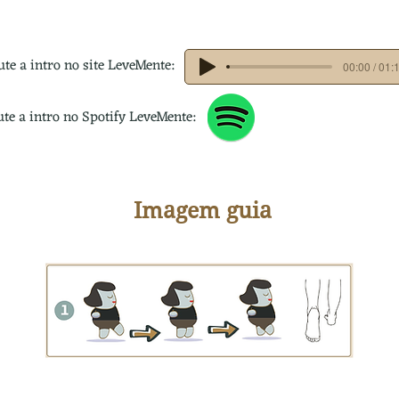
ute a intro no site LeveMente:
00:00 / 01:
ute a intro no Spotify LeveMente:
Imagem guia