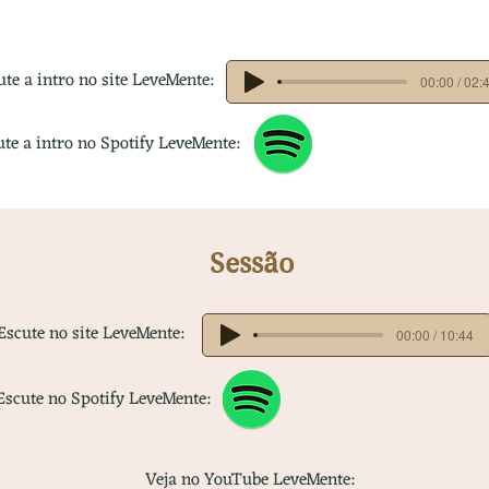
ute a intro no site LeveMente:
00:00 / 02:
ute a intro no Spotify LeveMente:
Sessão
Escute no site LeveMente:
00:00 / 10:44
Escute no Spotify LeveMente:
Veja no YouTube LeveMente: