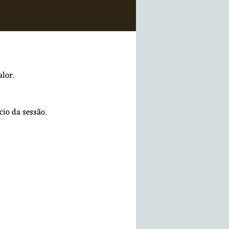
lor.
io da sessão.