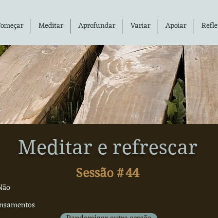
Começar
Meditar
Aprofundar
Variar
Apoiar
Refle
Meditar e refrescar
Sessão #
44
Não
ensamentos