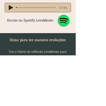
-01:04
Escute no Spotify LeveMente:
Dicas para ter maiores evoluções:
Use o Diário de reflexão LeveMente para
obter
mais autoconhecimento e refletir
sobre a sessão.
Suas respostas não serão acessadas por
ninguém sem a sua permissão.
Acesse o Planner aqui!