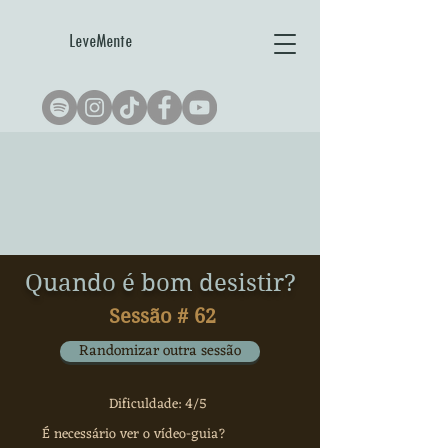
LeveMente
Quando é bom desistir?
Sessão #
62
Randomizar outra sessão
Dificuldade: 4/5
É necessário ver o vídeo-guia?