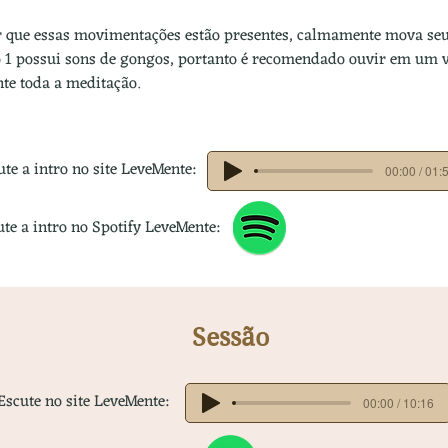
 que essas movimentações estão presentes, calmamente mova seu 
ão 1 possui sons de gongos, portanto é recomendado ouvir em um
nte toda a meditação.
ute a intro no site LeveMente:
00:00 / 01:
ute a intro no Spotify LeveMente:
Sessão
Escute no site LeveMente:
00:00 / 10:16