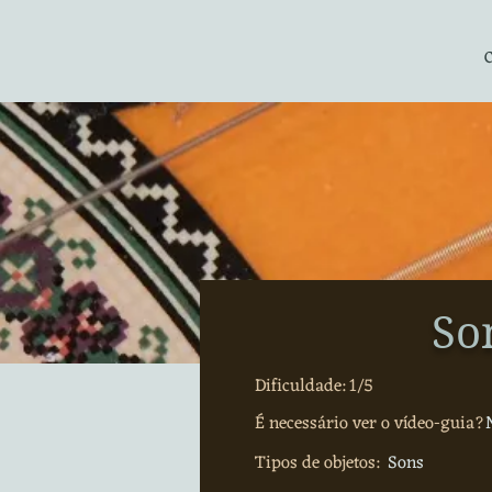
So
Dificuldade: 1/5
É necessário ver o vídeo-guia?
Tipos de objetos:
Sons