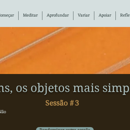
Começar
Meditar
Aprofundar
Variar
Apoiar
Refle
ns, os objetos mais simp
Sessão #
3
Não