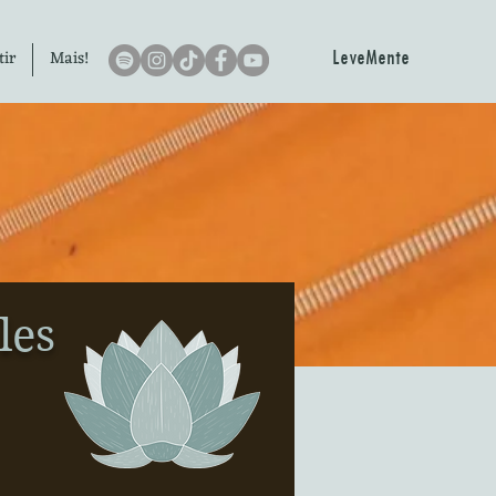
LeveMente
tir
Mais!
les