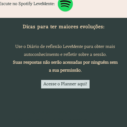
Escute no Spotify LeveMente:
Dicas para ter maiores evoluções:
Use o Diário de reflexão LeveMente para obter
mais
autoconhecimento e refletir sobre a sessão.
Suas respostas não serão acessadas por ninguém sem
a sua permissão.
Acesse o Planner aqui!
Leia o
Blog
ou siga o
instagram LeveMente
para
aprender a teoria por trás das sessões.