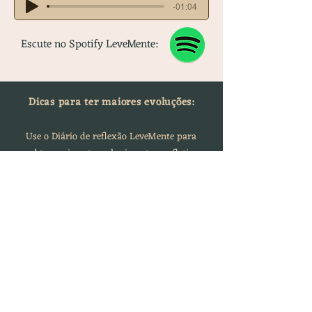
-01:04
Escute no Spotify LeveMente:
Dicas para ter maiores evoluções:
Use o Diário de reflexão LeveMente para
obter
mais autoconhecimento e refletir
sobre a sessão.
Suas respostas não serão acessadas por
ninguém sem a sua permissão.
Acesse o Planner aqui!