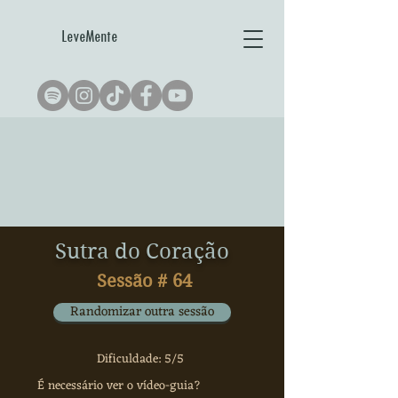
LeveMente
Sutra do Coração
Sessão #
64
Randomizar outra sessão
Dificuldade: 5/5
É necessário ver o vídeo-guia?