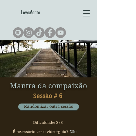
LeveMente
Mantra da compaixão
Sessão #
6
Randomizar outra sessão
Dificuldade: 2/5
É necessário ver o vídeo-guia?
Não