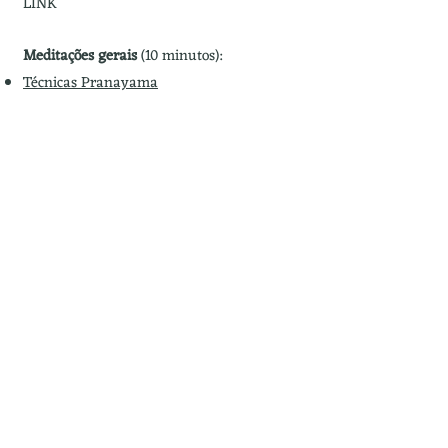
LINK
Meditações gerais
(10 minutos):
Técnicas Pranayama
O que é o desapego?
Volta ao Básico
As Cores da Respiração
Apenas uma respiração
Seguindo as sensações
Savasana
Na estabilidade da Terra
Esvaziar a mente
MEDITAÇÕES PARA A TARDE
Focadas em:
Concentração, energia e
conexão.