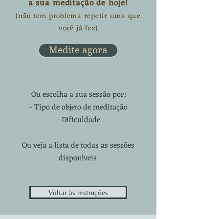
a sua meditação de hoje!
(não tem problema repetir uma que
você já fez)
Medite agora
Ou escolha a sua sessão por:
- Tipo de objeto de meditação
-
Dificuldade
Ou
veja a lista de todas as sessões
disponíveis.
Voltar às instruções